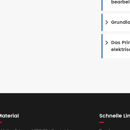
bearbe
äzisions bearbeitung...
Grundla
Das Pri
elektri
aterial
Schnelle Li