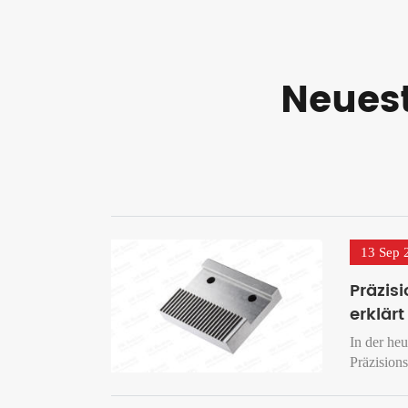
Neuest
13 Sep 
Präzis
erklärt
In der heu
Präzision
Exzellenz
Werkzeuge