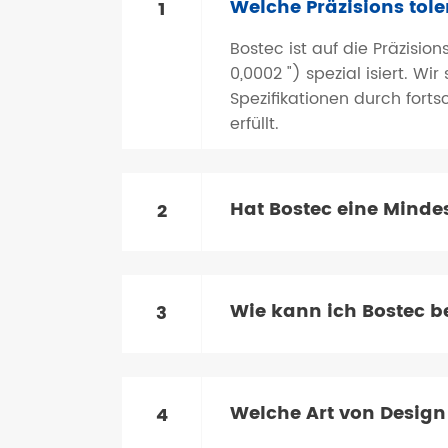
Welche Präzisions tol
1
Bostec ist auf die Präzisi
0,0002 ") spezial isiert. Wi
Spezifikationen durch forts
erfüllt.
Hat Bostec eine Minde
2
Wie kann ich Bostec b
3
Welche Art von Design 
4