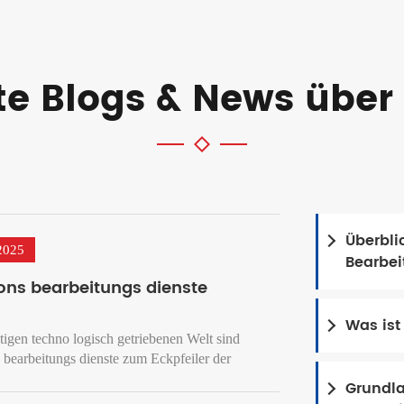
e Blogs & News über
Überbli
2025
Bearbei
ions bearbeitungs dienste
Was ist
tigen techno logisch getriebenen Welt sind
s bearbeitungs dienste zum Eckpfeiler der
 in der Fertigung geworden. Von einfachen
Grundla
n bis hin zu komplexen Maschinen teilen