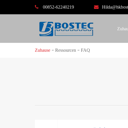
00852-62240219
Hilda@hkbos
Zuha
Zuhause
Ressourcen
FAQ