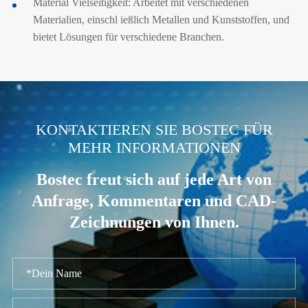
Material Vielseitigkeit: Arbeitet mit verschiedenen
Materialien, einschl ießlich Metallen und Kunststoffen, und
bietet Lösungen für verschiedene Branchen.
.
KONTAKTIEREN SIE BOSTEC FÜR
MEHR INFORMATIONEN
Bostec freut sich auf jede Art von
Anfrage, Kommentaren und CAD-
Zeichnungen von Ihnen.